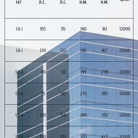
147
Л.С.
Л.С.
Н.М.
Н.М.
1.6 i
105
115
140
161
12000
1.6 i
120
132
146
167
12000
1.9 d
101
131
199
278
12000
1.9 d
115
149
275
385
12000
1.9 d
120
156
280
392
12000
1.9 d
150
195
305
427
12000