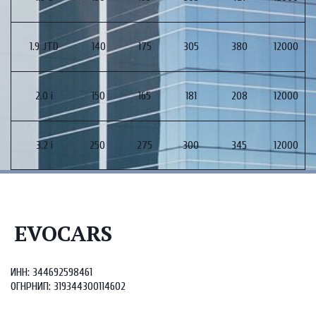
1.9 JTD
140
175
305
380
12000
2.0 i
150
165
181
208
12000
3.2 i
250
275
300
345
12000
EVOCARS
ИНН: 344692598461

ОГНРНИП: 319344300114602