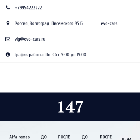
+79954222222
Россия
,
Волгоград
,
Писемского 95 Б
evo-cars
vlg@evo-cars.ru
График работы: Пн-Сб с 9:00 до 19:00
147
Alfa romeo
ДО
ПОСЛЕ
ДО
ПОСЛЕ
ЦЕНА