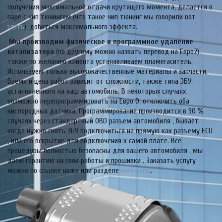
получения максимальной отдачи крутящего момента, делается в 
паре с чип тюнингом (что такое чип тюнинг мы говорили вот 
здесь
), добиться максимального эффекта.
Мы производим физическое и программное удаление 
катализатора
 (по другому можно назвать перевод на Евро2), 
также по желанию клиента устанавливаем пламегаситель. 
Используем только высококачественные материалы и запчасти. 
Время и цена работ зависит от сложности, также типа ЭБУ 
установленного на ваш автомобиль. В некоторых случаях 
возможно перепрограммировать на Евро 0, отключить оба 
кислородных датчика. Программирование производится в 90 % 
случаях через стандартный OBD разъем автомобиля , бывает 
когда нужно снять ЭБУ подключиться на прямую как разъему ECU 
, или его вскрытие для подключения к самой плате. Все 
процедуры полностью безопасны для вашего автомобиля , мы 
даем гарантию на свои работы и прошивки . Заказать услугу 
можно по ссылке ниже или разделе 
контакты
. 