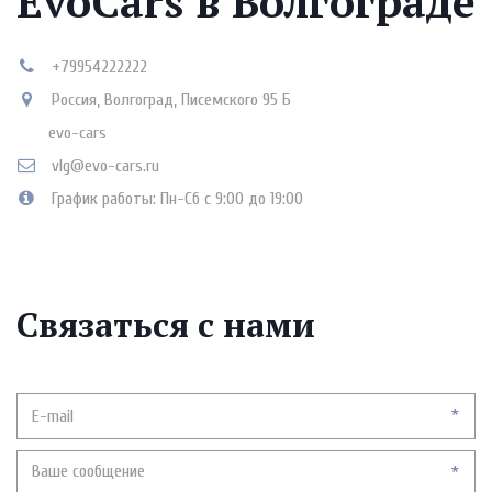
EvoCars в Волгограде
+79954222222
Россия
,
Волгоград
,
Писемского 95 Б
evo-cars
vlg@evo-cars.ru
График работы: Пн-Сб с 9:00 до 19:00
Связаться с нами
*
*