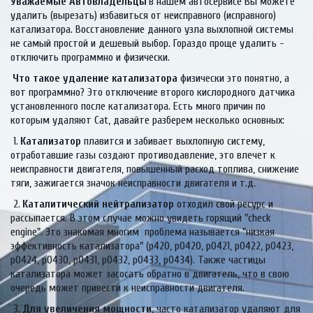
Уважаемые Автовладельцы
 в нашем автосервисе Вы можете 
удалить (вырезать) избавиться от неисправного (исправного) 
катализатора. Восстановление данного узла выхлопной системы 
не самый простой и дешевый выбор. Гораздо проще удалить - 
отключить программно и физически.
Что такое удаление катализатора
 физически это понятно, а 
вот программно? Это отключение второго кислородного датчика 
установленного после катализатора. Есть много причин по 
которым удаляют Cat, давайте разберем несколько основных:
 1. 
Катализатор
 плавится и забивает выхлопную систему, 
отработавшие газы создают противодавление, это влечет к 
неисправности двигателя, повышенный расход топлива, снижение 
тяги, зажигается значок неисправности двигателя и т.д.
 2. 
Каталитический нейтрализатор
 отходил свой ресурс и 
рассыпается. В этом случае можно увидеть горящий "check 
engine". Это знакомая многим  проблема называется "низкая 
эффективность катализатора" (p420, p0420, р0421, p0422, p0423, 
p0424, p0430, p0431, p0432, p0433, p0434). Также частицы 
катализатора может засосать обратно в двигатель, что в свою 
очередь может привести к неисправности двигателя.
 3. 
Для увеличения мощности
, часто катализатор удаляют для 