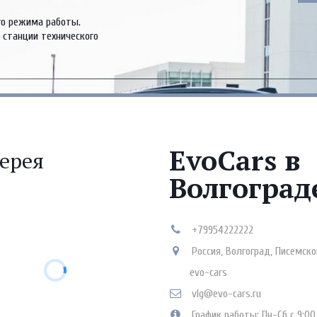
 режима работы.  

станции технического 
EvoCars в
ерея
Волгоград
+79954222222
Россия
,
Волгоград
,
Писемско
evo-cars
vlg@evo-cars.ru
График работы: Пн-Сб с 9:00