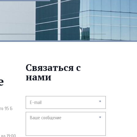
Связаться с
нами
е
*
го 95 Б
*
 до 19:00