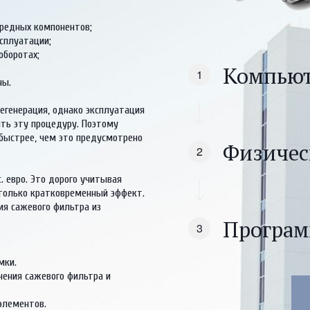
редных компонентов; 

плуатации; 

боротах; 

Компьют
ы.

генерация, однако эксплуатация 
ть эту процедуру. Поэтому 
ыстрее, чем это предусмотрено 
Физичес
 евро. Это дорого учитывая 
 только кратковременный эффект. 
я сажевого фильтра из 
Програм
и.  

 сажевого фильтра и      
элементов.
