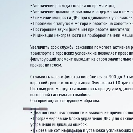
⦁ Увеличение расхода солярки во время езды; 

⦁ Увеличение дымности выхлопа и содержания в нем в
⦁ Снижение мощности ДВС при одинаковых условиях экс
⦁ Проблемы с запуском мотора и работой на холостых о
⦁ Посторонние звуки (шипение) при работе двигателя; 

⦁ Индикация неисправности на приборной панели машин
Увеличить срок службы сажевика помогает активная ре
транспорта в городских условиях не позволяет проводи
фильтрующий элемент выходит из строя значительно б
производителем. 

Стоимость нового фильтра колеблется от 900 до 3 тыс.
короткий срок его эксплуатации. Очистка на СТО дает
Поэтому рекомендуется выполнить процедуру удалени
выхлопной системы автомобиля.  

Она происходит следующим образом: 

⦁ Диагностика неисправности и выявление причин поломк
⦁ Программирование блока управления ДВС для отключения
устранения индикации ошибок.  

⦁ Вырезание сот из фильтра и установка усиливающих 