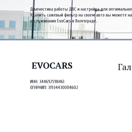
Диагностика работы ДВС и настройка для оптимального
Удалить сажевый фильтр на своем авто вы можете на 
обслуживания EvoCars в Волгограде.
EVOCARS
Гал
ИНН: 344692598461

ОГНРНИП: 319344300114602