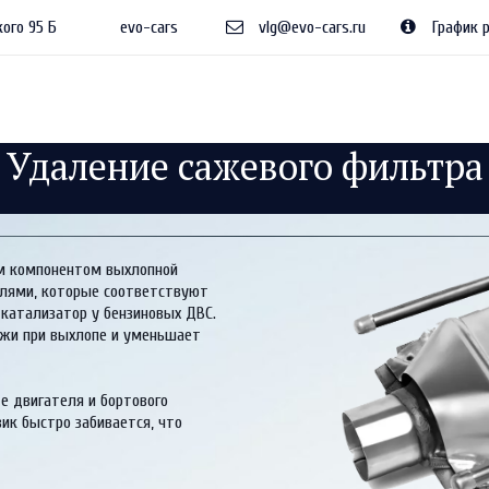
ого 95 Б
evo-cars
vlg@evo-cars.ru
График р
Удаление сажевого фильтра
м компонентом выхлопной 
лями, которые соответствуют 
катализатор у бензиновых ДВС. 
жи при выхлопе и уменьшает 
те двигателя и бортового 
к быстро забивается, что 