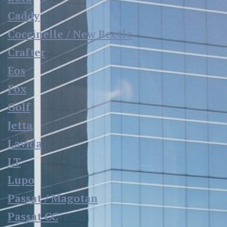
Caddy
Coccinelle / New Beetle
Crafter
Eos
Fox
Golf
Jetta
Lavida
LT
Lupo
Passat / Magotan
Passat CC