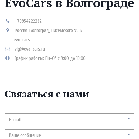
EvoCars в Волгограде
+79954222222
Россия
,
Волгоград
,
Писемского 95 Б
evo-cars
vlg@evo-cars.ru
График работы: Пн-Сб с 9:00 до 19:00
Связаться с нами
*
*