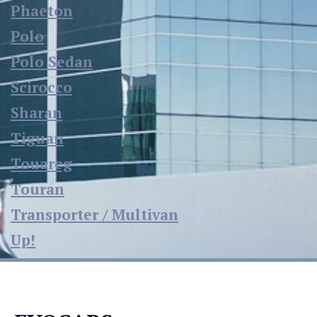
Phaeton
Polo
Polo Sedan
Scirocco
Sharan
Tiguan
Touareg
Touran
Transporter / Multivan
Up!