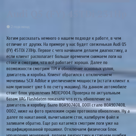
Audi Q5 (FY) 45TDi 231Hp
2 года назад
Хотим рассказать немного о нашем подходе к работе, в чем
отличие от других. На примере у нас будет свеженькая Audi Q5
(FY) 45TDi 231Hp. Первое с чего начинаем делаем диагностику, а
если клиент располагает больше временем снимаем логи на
стоке и смотрим, что всё работает хорошо. Далее по
возможности смотрим TPI и обновление основных узлов,
двигатель и коробка. Клиент обратился с отключением
мочевины SCR Adblue и увеличением мощности (кстати клиент к
нам пригоняет уже 6 по счету машину). На данном автомобиле
стоит блок управления MD1CP004. Проверка по актуальным
базам VAG Flashdaten показала что есть обновление на
двигатель и коробку. Было 80A907401L 0001 стало 80A907401L
0002, ниже на фото приложим скрин протокола обновления. Ну а
далее по накатанной, вычитываем сток, калибруем файл и
заливаем обратно. Еще раз катаемся смотрим логи уже на
модифицированной прошивке. Отключаем физически блок
управления мочевиной, делаем диагностику и стираем ошибки.