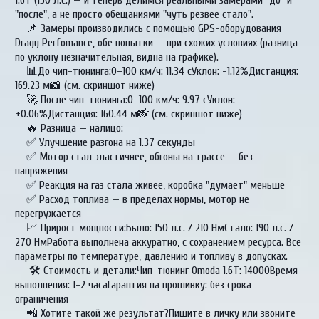
1.6T (150 л.с.) — и теперь делимся реальными замерами "до" и
"после", а не просто обещаниями "чуть резвее стало".
📌 Замеры производились с помощью GPS-оборудования
Dragy Perfomance, обе попытки — при схожих условиях (разница
по уклону незначительная, видна на графике).
📊До чип-тюнинга:0–100 км/ч: 11.34 сУклон: -1.12%Дистанция:
169.23 м📸 (см. скриншот ниже)
🚀 После чип-тюнинга:0–100 км/ч: 9.97 сУклон:
+0.06%Дистанция: 160.44 м📸 (см. скриншот ниже)
🔥 Разница — налицо:
✅ Улучшение разгона на 1.37 секунды
✅ Мотор стал эластичнее, обгоны на трассе — без
напряжения
✅ Реакция на газ стала живее, коробка "думает" меньше
✅ Расход топлива — в пределах нормы, мотор не
перегружается
📈 Прирост мощности:Было: 150 л.с. / 210 НмСтало: 190 л.с. /
270 НмРабота выполнена аккуратно, с сохранением ресурса. Все
параметры по температуре, давлению и топливу в допусках.
🛠 Стоимость и детали:Чип-тюнинг Omoda 1.6T: 14000Время
выполнения: 1-2 часаГарантия на прошивку: без срока
ограничения
📲 Хотите такой же результат?Пишите в личку или звоните