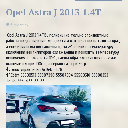
Opel Astra J 2013 1.4T
4 года назад
Opel Astra J 2013 1.4TВыполнены не только стандартные
работы по увеличению мощности и отключению катализатора ,
а еще клиентом поставлены цели :✔понизить температуру
включения вентиляторов охлаждения и понизить температуру
включения термостата ОЖ , таким образом вентилятор у нас
включается при 100гр , а термостат при 95гр .
🔴Блок управления AcDelco E78
🔴Софт 55588513_55587398_55587394_55588510_55588353
Тел.8-995-422-22-22