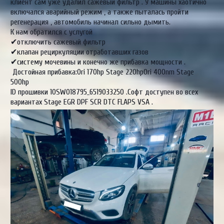
клиент сам уже удалил сажевый фильтр . У машины хаотично
включался аварийный режим , а также пыталась пройти
регенерация , автомобиль начинал сильно дымить.
К нам обратился с услугой
✔отключить сажевый фильтр
✔клапан рециркуляции отработавших газов
✔систему мочевины и конечно же прибавка мощности .
Достойная прибавка:Ori 170hp Stage 220hpOri 400nm Stage
500hp
ID прошивки 10SW018795_6519033250 .Софт доступен во всех
вариантах Stage EGR DPF SCR DTC FLAPS VSA .