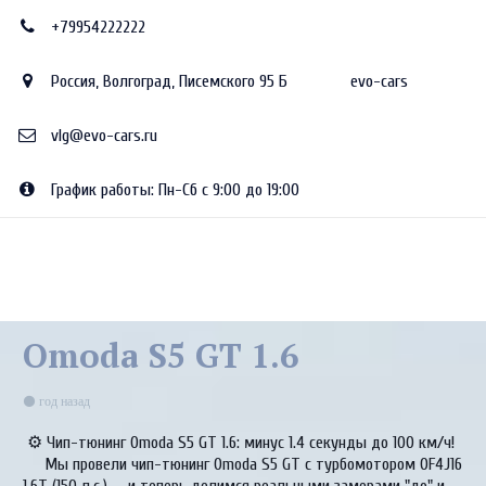
+79954222222
Россия
,
Волгоград
,
Писемского 95 Б
evo-cars
vlg@evo-cars.ru
График работы: Пн-Сб с 9:00 до 19:00
Omoda S5 GT 1.6
год назад
⚙ Чип-тюнинг Omoda S5 GT 1.6: минус 1.4 секунды до 100 км/ч!
Мы провели чип-тюнинг Omoda S5 GT с турбомотором 0F4J16