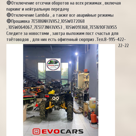
🔴Отключение отсечки оборотов на всех режимах , включая
паркинг и нейтральную передачу
🔴Отключение Lambda , а также все аварийные режимы
🔴Прошивка 7E5186NH3VXS2_10SW072068
, 10SW064067_7E5173NH3VXS3 , 10SW091368_7E5169OF3VXS5
Следите за новостями , завтра выложим пост счастья для
тоётоводов , для них есть офигенный сюрприз .Тел.8-995-422-
22-22