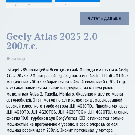
ЧИТАТЬ ДАЛЬШЕ
Geely Atlas 2025 2.0
200л.с.
год назад
Stage1 285 лошадей и 8сек до сотни!? От куда им взяться?Geely
Atlas 2025 с 2.0-литровый турбо двигатель Geely JLH-4G20TDG с
мощностью 200л.с собирается китайской компанией с 2023 года
и устанавливается на такие популярные на нашем рынке
модели как Atlas 2, Tugella, Monjaro, Okavango и другие марки
автомобилей. Этот мотор по сути является дефорсированной
версией известного турбомотора JLH-4G20TDJ. Линейка моторов
JLH-4G20TD, JLH-4G20TDB, JLH-4G20TDG и JLH-4G20TDJ, степень
сжатия 10.8, турбонаддув BorgWarner K03, отличается только
мощностью на программном уровне, в свою очередь самая
мощная версия идет 258л.с. Значит потенциал у мотора