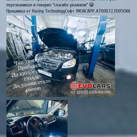
перезванивал и говорил "спасибо уважили" 😁
Прошивка от Racing TechnologyСофт 1MJACAPP_A700D72_FD050XA