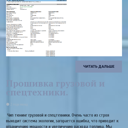
ЧИТАТЬ ДАЛЬШЕ
Прошивка грузовой и
спецтехники.
2 года назад
Чип тюнинг грузовой и спецтехники. Очень часто из строя
выходит система экологии, загорается ошибка, что приводит к
ограничению мощности и увеличению расхода топлива. Мы