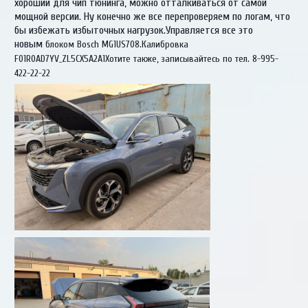
хороший для чип тюнинга, можно отталкиваться от самой
мощной версии. Ну конечно же все перепроверяем по логам, что
бы избежать избыточных нагрузок.Управляется все это
новым
блоком Bosch MG1US708.Калибровка
F01R0AD7YV_ZL5CX5A2A1Хотите также, записывайтесь по тел. 8-995-
422-22-22