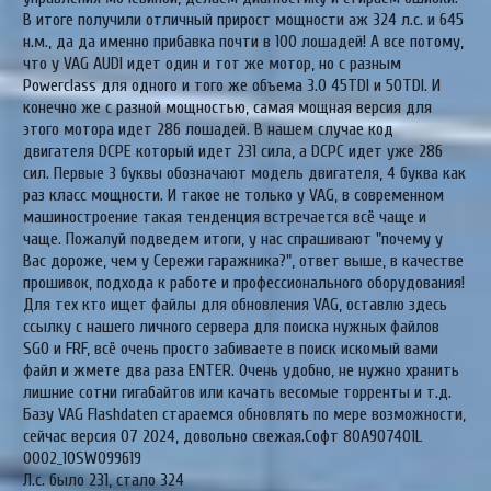
В итоге получили отличный прирост мощности аж 324 л.с. и 645
н.м., да да именно прибавка почти в 100 лошадей! А все потому,
что у VAG AUDI идет один и тот же мотор, но с разным
Powerclass для одного и того же объема 3.0 45TDI и 50TDI. И
конечно же с разной мощностью, самая мощная версия для
этого мотора идет 286 лошадей. В нашем случае код
двигателя DCPE который идет 231 сила, а DCPС идет уже 286
сил. Первые 3 буквы обозначают модель двигателя, 4 буква как
раз класс мощности. И такое не только у VAG, в современном
машиностроение такая тенденция встречается всё чаще и
чаще. Пожалуй подведем итоги, у нас спрашивают "почему у
Вас дороже, чем у Сережи гаражника?", ответ выше, в качестве
прошивок, подхода к работе и профессионального оборудования!
Для тех кто ищет файлы для обновления VAG, оставлю здесь
ссылку с нашего личного сервера для поиска нужных файлов
SGO и FRF, всё очень просто забиваете в поиск искомый вами
файл и жмете два раза ENTER. Очень удобно, не нужно хранить
лишние сотни гигабайтов или качать весомые торренты и т.д.
Базу VAG Flashdaten стараемся обновлять по мере возможности,
сейчас версия 07 2024, довольно свежая.Софт 80A907401L
0002_10SW099619
Л.с. было 231, стало 324