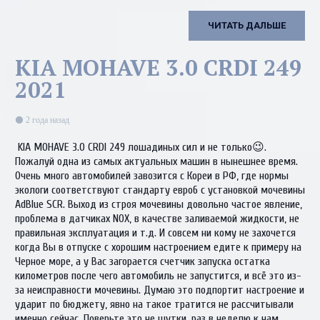
ЧИТАТЬ ДАЛЬШЕ
KIA MOHAVE 3.0 CRDI 249
2021
2 года назад
KIA MOHAVE 3.0 CRDI 249 лошадиных сил и не только😉.
Пожалуй одна из самых актуальных машин в нынешнее время.
Очень много автомобилей завозится с Кореи в РФ, где нормы
экологи соответствуют стандарту евро6 с установкой мочевины
AdBlue SCR. Выход из строя мочевины довольно частое явление,
проблема в датчиках NOX, в качестве заливаемой жидкости, не
правильная эксплуатация и т.д. И совсем ни кому не захочется
когда Вы в отпуске с хорошим настроением едите к примеру на
Черное море, а у Вас загорается счетчик запуска остатка
километров после чего автомобиль не запустится, и всё это из-
за неисправности мочевины. Думаю это подпортит настроение и
ударит по бюджету, явно на такое тратится не рассчитывали
именно сейчас. Поверьте это не шутки, раз в неделю к нам