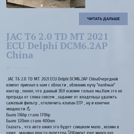
ЧИТАТЬ ДАЛЬШЕ
JAC T6 2.0 TD MT 2021
ECU Delphi DCM6.2AP
China
4 года назад
JAC T6 2.0 TD MT 2021 ECU Delphi DCM6.2AP ChinaОчередной
клиент приехал к нам с области , обзвонив кучу "палёных"
контор , понял, что данный ЭБУ осилим только мы.Нам это не
преграда от слова совсем , задание от владельца удалить
сажевый фильтр , отключить клапан ЕГР , ну и конечно
мощности 💪
Было 136hp стало 170hp
Было 320nm стало 400nm
Сказать , что авто ожил это будет слишком мало , хозяин в
шоке , машина просто полетела 🚀Клиент еще много раз