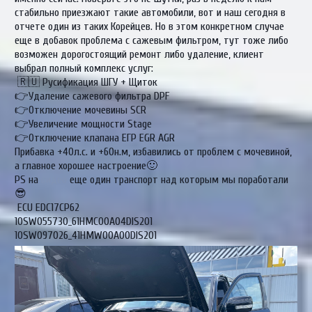
стабильно приезжают такие автомобили, вот и наш сегодня в
отчете один из таких Корейцев. Но в этом конкретном случае
еще в добавок проблема с сажевым фильтром, тут тоже либо
возможен дорогостоящий ремонт либо удаление, клиент
выбрал полный комплекс услуг:
🇷🇺 Русификация ШГУ + Щиток
👉Удаление сажевого фильтра DPF
👉Отключение мочевины SCR
👉Увеличение мощности Stage
👉Отключение клапана ЕГР EGR AGR
Прибавка +40л.с. и +60н.м, избавились от проблем с мочевиной,
а главное хорошее настроение🙂
PS на
видео
еще один транспорт над которым мы поработали
😎
ECU EDC17CP62
10SW055730_61HMC00A04DIS201
10SW097026_41HMW00A00DIS201