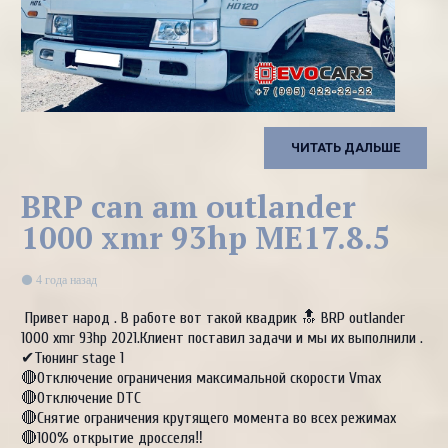
ЧИТАТЬ ДАЛЬШЕ
BRP can am outlander
1000 xmr 93hp ME17.8.5
4 года назад
Привет народ . В работе вот такой квадрик 🔝 BRP outlander
1000 xmr 93hp 2021.Клиент поставил задачи и мы их выполнили .
✔Тюнинг stage 1
🔴Отключение ограничения максимальной скорости Vmax
🔴Отключение DTC
🔴Снятие ограничения крутящего момента во всех режимах
🔴100% открытие дросселя‼