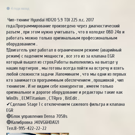
4 года назад
Чип-тюнинг Hyundai HD120 5.9 TDI 225 л.с. 2017
года.Программирование произведено через диагностический
разъем , при этом нужно учитывать , что в колодке OBD 24в и
работать можно только оригинальным профессиональным
оборудованием .
❗Двигатель уже работал в ограниченном режиме (аварийный
режим) с падением мощности , все это из за клапана EGR
который вышел из строя.Работы выполнялись на выезде у
наших партнеров , мы готовы всегда пойти на встречу и взять
любой сложности задачи .Напоминаем , что мы одни из первых
кто занимается программным обеспечением , прошивкой , чип
тюнингом . И не видим себе конкурентов , имеем только
оригинальное и дорогое оборудование и редакторы такие как
WinOls , ECMTitanium , CTRpro , BitEdit .
✔Сделано Stage 1 с отключением сажевого фильтра и клапана
EGR
🔴Блок управления Denso 7058s
🔴Калибровка J40VG6HDA121
Тел.8-995-422-22-22