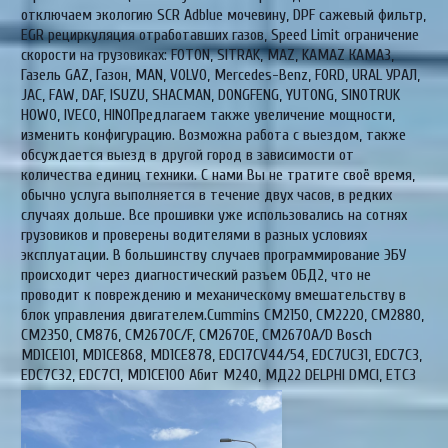
отключаем экологию SCR Adblue мочевину, DPF сажевый фильтр,
EGR рециркуляция отработавших газов, Speed Limit ограничение
скорости на грузовиках: FOTON, SITRAK, MAZ, KAMAZ КАМАЗ,
Газель GAZ, Газон, MAN, VOLVO, Mercedes-Benz, FORD, URAL УРАЛ,
JAC, FAW, DAF, ISUZU, SHACMAN, DONGFENG, YUTONG, SINOTRUK
HOWO, IVECO, HINOПредлагаем также увеличение мощности,
изменить конфигурацию. Возможна работа с выездом, также
обсуждается выезд в другой город в зависимости от
количества единиц техники. С нами Вы не тратите своё время,
обычно услуга выполняется в течение двух часов, в редких
случаях дольше. Все прошивки уже использовались на сотнях
грузовиков и проверены водителями в разных условиях
эксплуатации. В большинству случаев программирование ЭБУ
происходит через диагностический разъем ОБД2, что не
проводит к повреждению и механическому вмешательству в
блок управления двигателем.Cummins CM2150, CM2220, CM2880,
CM2350, CM876, CM2670C/F, CM2670E, CM2670A/D Bosch
MD1CE101, MD1CE868, MD1CE878, EDC17CV44/54, EDC7UC31, EDC7C3,
EDC7C32, EDC7C1, MD1CE100 Абит М240, МД22 DELPHI DMCI, ETC3