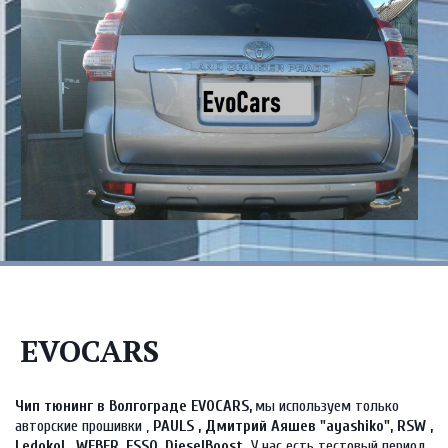
EVOCARS
Чип тюнинг в Волгограде EVOCARS, 
мы используем только 
авторские прошивки , 
PAULS , Дмитрий Аяшев "ayashiko", RSW , 
Ledokol , WEBER, ESSO, DieselBoost. 
У нас есть тестовый период 