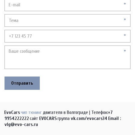
*
*
*
*
Отправить
EvoCars
чип тюнинг
 двигателя в Волгограде | Телефон:
+7 
9954222222
сайт
E
VOCARS 
группа 
vk.com/evocars34
Email : 
vlg@evo-cars.ru