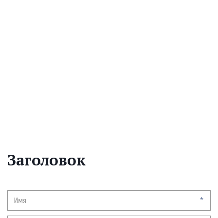
EvoCars в Волгограде
+79954222222
Россия
,
Волгоград
,
Писемского 95 Б
evo-cars
vlg@evo-cars.ru
График работы: Пн-Сб с 9:00 до 19:00
Заголовок
*