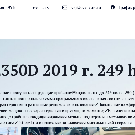
ого 95 Б
evo-cars
vlg@evo-cars.ru
График р
350D 2019 г. 249
воляет получить следующие прибавки:Мощность л.с до 249 после 280 (
а, так как контрольная сумма программного обеспечения соответству
рактеристик в различных режимах использования;✔Повышение комфорт
ние мощностных характеристик и крутящего момента;✔Без увеличения
иля устройства кондиционирования меньше подвержены механическим
остика✔ Stage 1+ и отключение ограничения максимальной скорости.