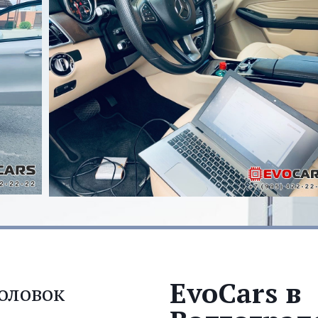
EvoCars в
оловок