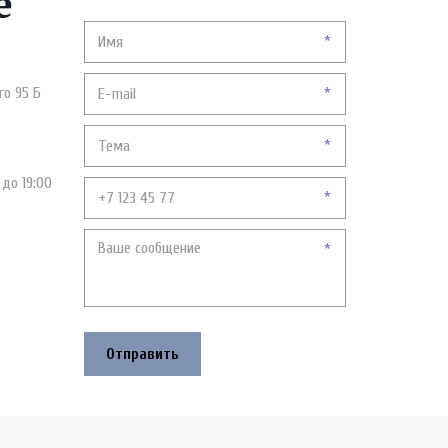
е
*
го 95 Б
*
*
 до 19:00
*
*
Отправить