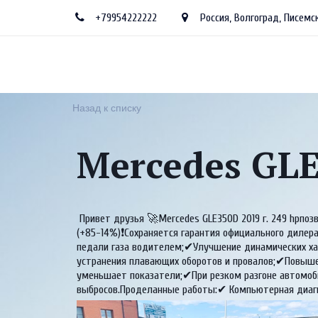
+79954222222
Россия
,
Волгоград
,
Писемск
Назад к списку
Mercedes GLE
Привет друзья 🚀Mercedes GLE350D 2019 г. 249 hpпоз
(+85-14%)❗Сохраняется гарантия официального дилер
педали газа водителем;✔Улучшение динамических ха
устранения плавающих оборотов и провалов;✔Повыше
уменьшает показатели;✔При резком разгоне автомоб
выбросов.Проделанные работы:✔ Компьютерная диагн