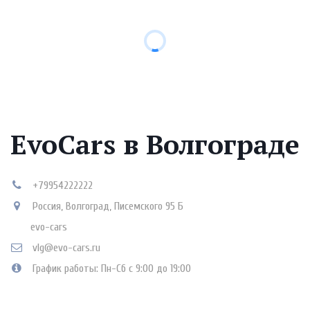
EvoCars в Волгограде
+79954222222
Россия
,
Волгоград
,
Писемского 95 Б
evo-cars
vlg@evo-cars.ru
График работы: Пн-Сб с 9:00 до 19:00